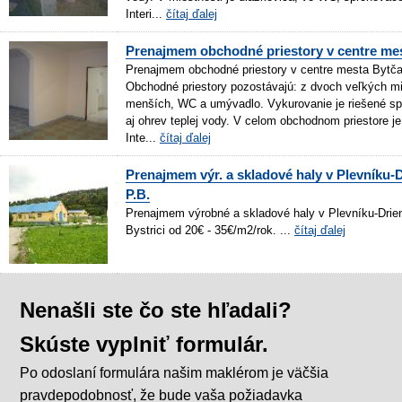
Interi...
čítaj ďalej
Prenajmem obchodné priestory v centre me
Prenajmem obchodné priestory v centre mesta Bytča
Obchodné priestory pozostávajú: z dvoch veľkých mi
menších, WC a umývadlo. Vykurovanie je riešené sp
aj ohrev teplej vody. V celom obchodnom priestore je
Inte...
čítaj ďalej
Prenajmem výr. a skladové haly v Plevníku-
P.B.
Prenajmem výrobné a skladové haly v Plevníku-Drie
Bystrici od 20€ - 35€/m2/rok. ...
čítaj ďalej
Nenašli ste čo ste hľadali?
Skúste vyplniť formulár.
Po odoslaní formulára našim maklérom je väčšia
pravdepodobnosť, že bude vaša požiadavka