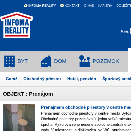
INFOMA REALITY
KONTAKT
O NÁS
KARIÉRA
DÔLEŽIT
Kraj:
BYT
DOM
POZEMOK
Garáž
Obchodný priestor
Hotel, penzión
Športový areá
OBJEKT : Prenájom
Prenajmem obchodné priestory v centre me
Prenajmem obchodné priestory v centre mesta Bytča
Obchodné priestory pozostávajú: jedna veľká miest
sprcha. Vykurovanie je riešené spoločné centrálne ak
vody. V miestnosti je dlážkovica, vo WC, sprchovaco