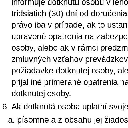
informuje dotknutú osobu v leho
tridsiatich (30) dní od doručeni
právo iba v prípade, ak to usta
upravené opatrenia na zabezpe
osoby, alebo ak v rámci predzm
zmluvných vzťahov prevádzkova
požiadavke dotknutej osoby, al
prijal iné primerané opatrenia
dotknutej osoby.
Ak dotknutá osoba uplatní svoj
písomne a z obsahu jej žiadost