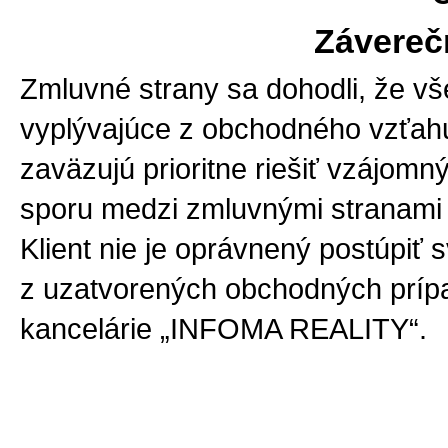
Závereč
Zmluvné strany sa dohodli, že vš
vyplývajúce z obchodného vzťahu
zaväzujú prioritne riešiť vzájom
sporu medzi zmluvnými stranami 
Klient nie je oprávnený postúpiť 
z uzatvorených obchodných prípad
kancelárie „INFOMA REALITY“.