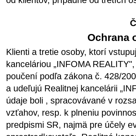
Č
Ochrana 
Klienti a tretie osoby, ktorí vst
kanceláriou „INFOMA REALITY", p
poučení podľa zákona č. 428/200
a udeľujú Realitnej kancelárii 
údaje boli , spracovávané v roz
vzťahov, resp. k plneniu povinno
predpismi SR, najmä pre účely e