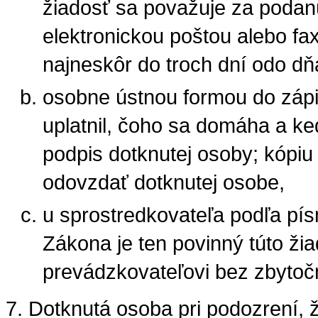
žiadosť sa považuje za podan
elektronickou poštou alebo f
najneskôr do troch dní odo dňa
osobne ústnou formou do zápis
uplatnil, čoho sa domáha a ked
podpis dotknutej osoby; kópiu
odovzdať dotknutej osobe,
u sprostredkovateľa podľa pí
Zákona je ten povinný túto ži
prevádzkovateľovi bez zbytoč
Dotknutá osoba pri podozrení, 