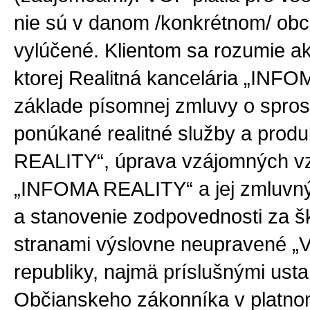
nie sú v danom /konkrétnom/ ob
vylúčené. Klientom sa rozumie ak
ktorej Realitná kancelária „INFO
základe písomnej zmluvy o spro
ponúkané realitné služby a produ
REALITY“, úprava vzájomných vz
„INFOMA REALITY“ a jej zmluvný
a stanovenie zodpovednosti za 
stranami výslovne neupravené „V
republiky, najmä príslušnými us
Občianskeho zákonníka v platnom