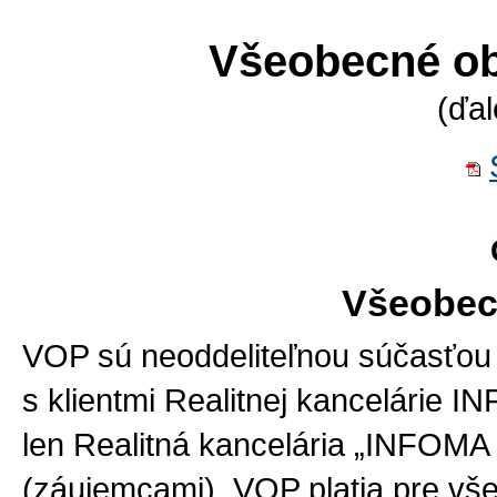
Všeobecné o
(ďal
Všeobec
VOP sú neoddeliteľnou súčasťou
s klientmi Realitnej kancelárie IN
len Realitná kancelária „INFOMA
(záujemcami). VOP platia pre vš