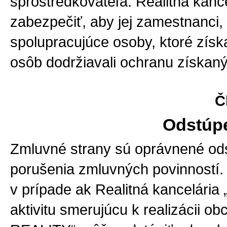
sprostredkovateľa. Realitná kan
zabezpečiť, aby jej zamestnanci, r
spolupracujúce osoby, ktoré získa
osôb dodržiavali ochranu získan
Č
Odstúpe
Zmluvné strany sú oprávnené ods
porušenia zmluvných povinností. 
v prípade ak Realitná kancelári
aktivitu smerujúcu k realizácii 