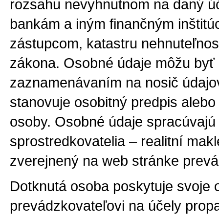
rozsahu nevyhnutnom na daný úč
bankám a iným finančným inštit
zástupcom, katastru nehnuteľnost
zákona. Osobné údaje môžu byť 
zaznamenávaním na nosič údajov
stanovuje osobitný predpis aleb
osoby. Osobné údaje spracúvajú
sprostredkovatelia – realitní mak
zverejnený na web stránke prevá
Dotknutá osoba poskytuje svoje o
prevádzkovateľovi na účely prop