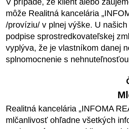
V prípade, že klient alebo záuje
môže Realitná kancelária „INFO
/províziu/ v plnej výške. U našich
podpise sprostredkovateľskej zml
vyplýva, že je vlastníkom danej 
splnomocnenie s nehnuteľnosťou
Ml
Realitná kancelária „INFOMA RE
mlčanlivosť ohľadne všetkých infor