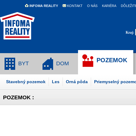
INFOMA REALITY
KONTAKT
O NÁS
KARIÉRA
DÔLEŽIT
Kraj:
POZEMOK
BYT
DOM
Stavebný pozemok
Les
Orná pôda
Priemyselný pozem
POZEMOK :