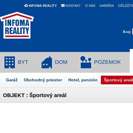
INFOMA REALITY
KONTAKT
O NÁS
KARIÉRA
DÔLEŽIT
Kraj:
BYT
DOM
POZEMOK
Garáž
Obchodný priestor
Hotel, penzión
Športový areá
OBJEKT : Športový areál