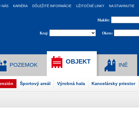
 NÁS
KARIÉRA
DÔLEŽITÉ INFORMÁCIE
UŽITOČNÉ LINKY
NA STIAHNUTIE
Maklér:
Kraj:
Okres:
OBJEKT
POZEMOK
INÉ
penzión
Športový areál
Výrobná hala
Kancelársky priestor