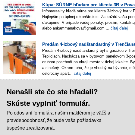
Kúpa: SÚRNE hľadám pre klienta 3B v Považ
Infomareality hľadá súrne pre klienta 3-izbový byt v 
Najlepšie po úplnej rekonštrukcii. Za každú vašu po
ďakujeme. V prípade vašej ponuky, prosím, kontaktu
alebo ankammanakova@gmail.com ...
čítaj ďalej
Predám 4-izbový nadštandardný v Trenčians
Predám 4-izbový nadštandardný byt s garážou v Tre
Tepliciach. Nachádza sa v bytovom panelovom 3-p
druhom poschodí na okraji mesta v tichej lokalite. By
a slnečný. Okrem toho, že je vhodný na bývanie, mô
celoročný apart...
čítaj ďalej
Nenašli ste čo ste hľadali?
Skúste vyplniť formulár.
Po odoslaní formulára našim maklérom je väčšia
pravdepodobnosť, že bude vaša požiadavka
úspešne zrealizovaná.