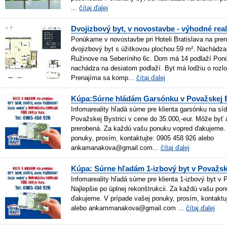
...
čítaj ďalej
Dvojizbový byt, v novostavbe - výhodné real
Ponúkame v novostavbe pri Hoteli Bratislava na pre
dvojizbový byt s úžitkovou plochou 59 m². Nachádza
Ružinove na Seberíniho 6c. Dom má 14 podlaží Pon
nachádza na desiatom podlaží. Byt má lodžiu o rozl
Prenajíma sa komp...
čítaj ďalej
Kúpa:Súrne hládám Garsónku v Považskej B
Infomareality hľadá súrne pre klienta garsónku na sí
Považskej Bystrici v cene do 35.000,-eur. Môže byť 
prerobená. Za každú vašu ponuku vopred ďakujeme. 
ponuky, prosím, kontaktujte: 0905 458 926 alebo
ankamanakova@gmail.com...
čítaj ďalej
Kúpa: Súrne hľadám 1-izbový byt v Považske
Infomareality hľadá súrne pre klienta 1-izbový byt v 
Najlepšie po úplnej rekonštrukcii. Za každú vašu po
ďakujeme. V prípade vašej ponuky, prosím, kontaktu
alebo ankammanakova@gmail.com ...
čítaj ďalej