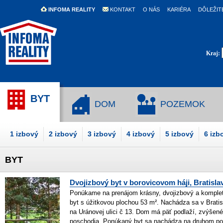
INFOMA REALITY
KONTAKT
O NÁS
KARIÉRA
DÔLEŽIT
Kraj:
BYT
DOM
POZEMOK
1 izbový
2 izbový
3 izbový
4 izbový
5 izbový
6 izb
BYT
Dvojizbový byt v borovicovom háji, Bratisla
Ponúkame na prenájom krásny, dvojizbový a komple
byt s úžitkovou plochou 53 m². Nachádza sa v Brat
na Uránovej ulici č 13. Dom má päť podlaží, zvýšené 
poschodia. Ponúkaný byt sa nachádza na druhom po