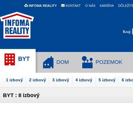
INFOMA REALITY
KONTAKT
O NÁS
KARIÉRA
DÔLEŽIT
Kraj:
BYT
DOM
POZEMOK
1 izbový
2 izbový
3 izbový
4 izbový
5 izbový
6 izb
BYT : 8 izbový