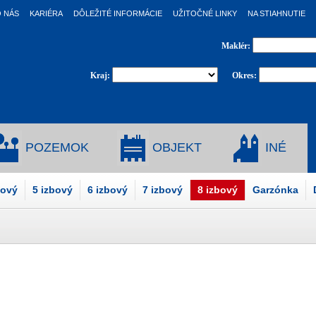
 NÁS
KARIÉRA
DÔLEŽITÉ INFORMÁCIE
UŽITOČNÉ LINKY
NA STIAHNUTIE
Maklér:
Kraj:
Okres:
POZEMOK
OBJEKT
INÉ
bový
5 izbový
6 izbový
7 izbový
8 izbový
Garzónka