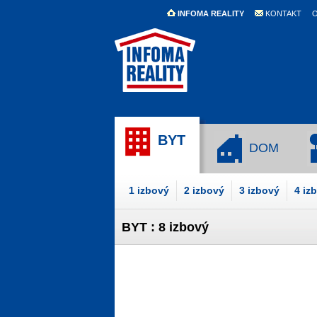
INFOMA REALITY
KONTAKT
O
BYT
DOM
1 izbový
2 izbový
3 izbový
4 iz
BYT : 8 izbový