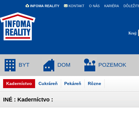
INFOMA REALITY
KONTAKT
O NÁS
KARIÉRA
DÔLEŽIT
Kraj:
BYT
DOM
POZEMOK
Kaderníctvo
Cukráreň
Pekáreň
Rôzne
INÉ : Kaderníctvo :