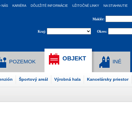
 NÁS
KARIÉRA
DÔLEŽITÉ INFORMÁCIE
UŽITOČNÉ LINKY
NA STIAHNUTIE
Maklér:
Kraj:
Okres:
OBJEKT
POZEMOK
INÉ
penzión
Športový areál
Výrobná hala
Kancelársky priestor