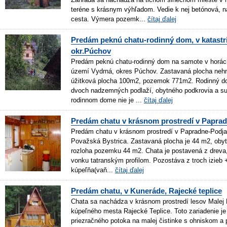
teréne s krásnym výhľadom. Vedie k nej betónová, 
cesta. Výmera pozemk...
čítaj ďalej
Predám peknú chatu-rodinný dom, v katastr
okr.Púchov
Predám peknú chatu-rodinný dom na samote v horách
území Vydrná, okres Púchov. Zastavaná plocha nehn
úžitková plocha 100m2, pozemok 771m2. Rodinný d
dvoch nadzemných podlaží, obytného podkrovia a su
rodinnom dome nie je ...
čítaj ďalej
Predám chatu v krásnom prostredí v Papra
Predám chatu v krásnom prostredí v Papradne-Podja
Považská Bystrica. Zastavaná plocha je 44 m2, obyt
rozloha pozemku 44 m2. Chata je postavená z dreva, 
vonku tatranským profilom. Pozostáva z troch izieb 
kúpeľňa(vaň...
čítaj ďalej
Predám chatu, v Kuneráde, Rajecké teplice
Chata sa nachádza v krásnom prostredí lesov Malej F
kúpeľného mesta Rajecké Teplice. Toto zariadenie je 
priezračného potoka na malej čistinke s ohniskom a 