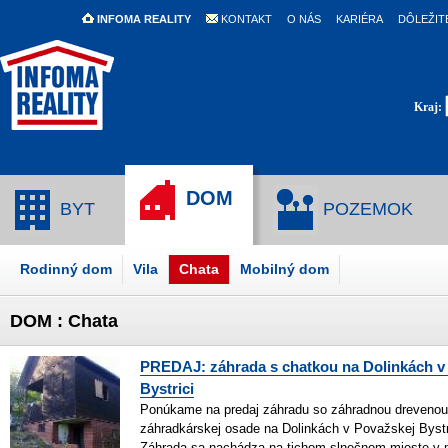
INFOMA REALITY
KONTAKT
O NÁS
KARIÉRA
DÔLEŽIT
Kraj:
DOM
BYT
POZEMOK
Rodinný dom
Vila
Chata
Mobilný dom
DOM : Chata
PREDAJ: záhrada s chatkou na Dolinkách v
Bystrici
Ponúkame na predaj záhradu so záhradnou drevenou
záhradkárskej osade na Dolinkách v Považskej Bystr
Záhrada sa nachádza na tichom slnečnom mieste v 