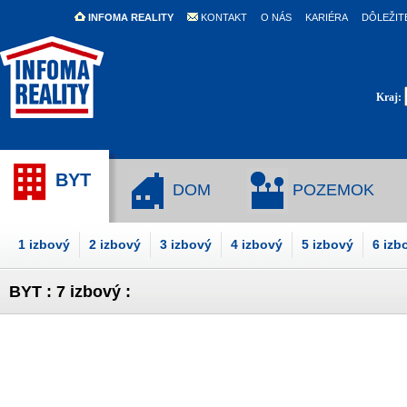
INFOMA REALITY
KONTAKT
O NÁS
KARIÉRA
DÔLEŽIT
Kraj:
BYT
DOM
POZEMOK
1 izbový
2 izbový
3 izbový
4 izbový
5 izbový
6 izb
BYT : 7 izbový :