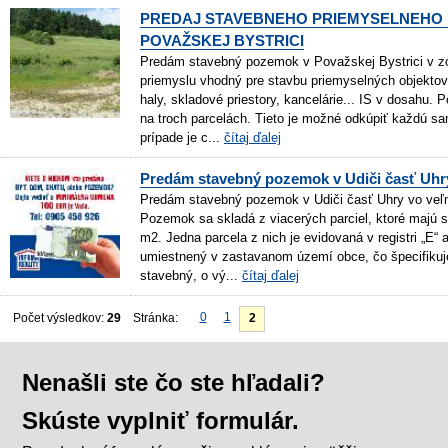
PREDAJ STAVEBNEHO PRIEMYSELNEHO
POVAŽSKEJ BYSTRICI
Predám stavebný pozemok v Považskej Bystrici v z
priemyslu vhodný pre stavbu priemyselných objektov
haly, skladové priestory, kancelárie... IS v dosahu.
na troch parcelách. Tieto je možné odkúpiť každú s
prípade je c...
čítaj ďalej
Predám stavebný pozemok v Udiči časť Uhr
Predám stavebný pozemok v Udiči časť Uhry vo veľm
Pozemok sa skladá z viacerých parciel, ktoré majú 
m2. Jedna parcela z nich je evidovaná v registri „E“
umiestnený v zastavanom území obce, čo špecifiku
stavebný, o vý...
čítaj ďalej
0
1
Počet výsledkov:
29
Stránka:
2
Nenašli ste čo ste hľadali?
Skúste vyplniť formulár.