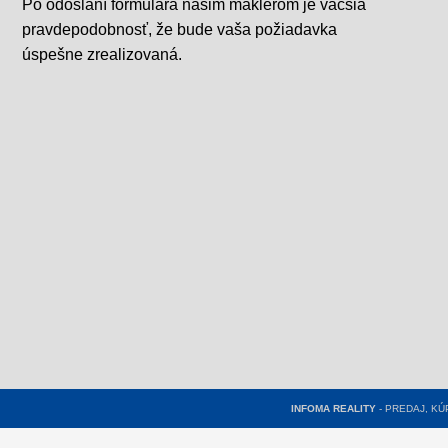
Po odoslaní formulára našim maklérom je väčšia
pravdepodobnosť, že bude vaša požiadavka
úspešne zrealizovaná.
INFOMA REALITY
- PREDAJ, K