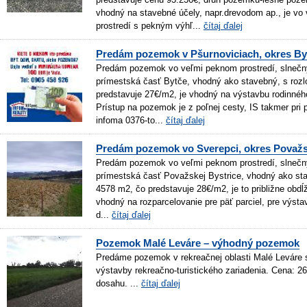
vhodný na stavebné účely, napr.drevodom ap., je vo
prostredí s pekným výhľ...
čítaj ďalej
Predám pozemok v Pšurnoviciach, okres By
Predám pozemok vo veľmi peknom prostredí, slnečn
prímestská časť Bytče, vhodný ako stavebný, s roz
predstavuje 27€/m2, je vhodný na výstavbu rodinné
Prístup na pozemok je z poľnej cesty, IS takmer pri
infoma 0376-to...
čítaj ďalej
Predám pozemok vo Sverepci, okres Považs
Predám pozemok vo veľmi peknom prostredí, slnečn
prímestská časť Považskej Bystrice, vhodný ako sta
4578 m2, čo predstavuje 28€/m2, je to približne obdĺ
vhodný na rozparcelovanie pre päť parciel, pre výsta
d...
čítaj ďalej
Pozemok Malé Leváre – výhodný pozemok
Predáme pozemok v rekreačnej oblasti Malé Leváre
výstavby rekreačno-turistického zariadenia. Cena: 26
dosahu. ...
čítaj ďalej