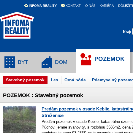
INFOMA REALITY
KONTAKT
O NÁS
KARIÉRA
DÔLEŽIT
Kraj:
POZEMOK
BYT
DOM
Stavebný pozemok
Les
Orná pôda
Priemyselný pozem
POZEMOK : Stavebný pozemok
Predám pozemok v osade Keblie, katastráln
Streženice
Predám pozemok v osade Keblie, katastrálne územie
Púchov, jemne svahovitý, s rozlohou 3586m2, cena 
predstavuje cenu 93.236€, druh pozemku-lesné poz