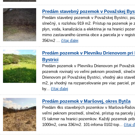
Predám stavebný pozemok v Považskej Byst
Predám stavebný pozemok v Považskej Bystrici, poz
slnečný, s rozlohou 919 m2. Prístup na pozemok je z
plyn, voda, kanalizácia a elektrina je na hranici po
mimo zastavaného územia obce a parcela je v registr
35€/m2 ...
čítaj ďalej
Predám pozemok v Plevníku Drienovom pri 
Bystrici
Predám pozemok v Plevníku Drienovom pri Považske
pozemok rovinatý vo veľmi peknom prostredí, slnečn
Drienovom pri Považskej Bystrici, vhodný ako stave
m2, je vhodný na rozparcelovanie pre viac parciel, pr
by...
čítaj ďalej
Predám pozemok v Maršovej, okres Bytča
Predám 4ks stavebných pozemkov v Maršová-Rašov,
veľmi peknom prostredí, slnečné, prístup na parcely j
IS takmer na hranici pozemkov. Každý pozemok prib
1000m2, cena 33€/m2. 101-infoma 0102-top...
čítaj ď