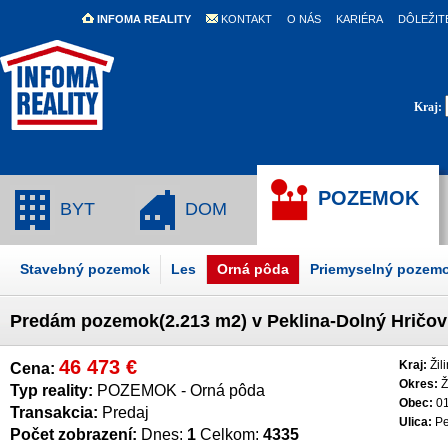
INFOMA REALITY
KONTAKT
O NÁS
KARIÉRA
DÔLEŽIT
Kraj:
POZEMOK
BYT
DOM
Stavebný pozemok
Les
Orná pôda
Priemyselný pozem
Predám pozemok(2.213 m2) v Peklina-Dolný Hričov
46 473 €
Kraj:
Žili
Cena:
Okres:
Ž
Typ reality:
POZEMOK - Orná pôda
Obec:
01
Transakcia:
Predaj
Ulica:
Pe
Počet zobrazení:
Dnes:
1
Celkom:
4335