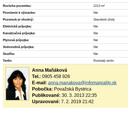
Rozloha pozemku:
2213 m²
Povolenie k výstavbe:
Nie
Pozemok je vhodný:
Stavebné účely
Elektrická prípojka:
Nie
Kanalizačná prípojka:
Nie
Plynová prípojka:
Nie
Vodovodná prípojka:
Nie
Studňa:
Nie
Terén:
Rovinatý terén
Anna Maňáková
Tel.:
0905 458 926
E-mail:
anna.manakova@infomareality.sk
Pobočka:
Považská Bystrica
Publikované:
30. 3. 2013 22:35
Upravované:
7. 2. 2019 21:42