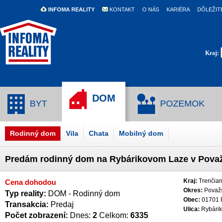
INFOMA REALITY
KONTAKT
O NÁS
KARIÉRA
DÔLEŽIT
Kraj:
DOM
BYT
POZEMOK
Rodinný dom
Vila
Chata
Mobilný dom
Predám rodinný dom na Rybárikovom Laze v Považs
Kraj:
Trenčian
Cena dohodou
Okres:
Považs
Typ reality:
DOM - Rodinný dom
Obec:
01701 P
Transakcia:
Predaj
Ulica:
Rybárik
Počet zobrazení:
Dnes:
2
Celkom:
6335