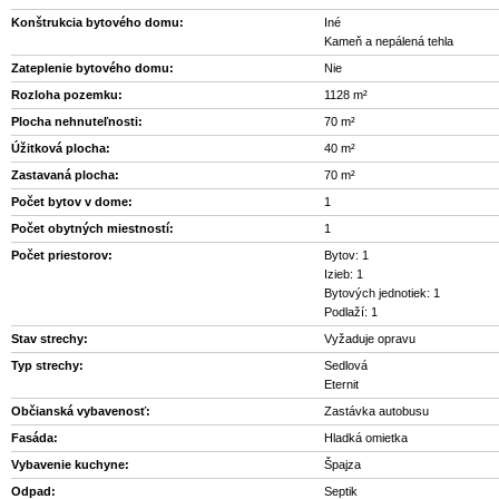
Konštrukcia bytového domu:
Iné
Kameň a nepálená tehla
Zateplenie bytového domu:
Nie
Rozloha pozemku:
1128 m²
Plocha nehnuteľnosti:
70 m²
Úžitková plocha:
40 m²
Zastavaná plocha:
70 m²
Počet bytov v dome:
1
Počet obytných miestností:
1
Počet priestorov:
Bytov: 1
Izieb: 1
Bytových jednotiek: 1
Podlaží: 1
Stav strechy:
Vyžaduje opravu
Typ strechy:
Sedlová
Eternit
Občianská vybavenosť:
Zastávka autobusu
Fasáda:
Hladká omietka
Vybavenie kuchyne:
Špajza
Odpad:
Septik