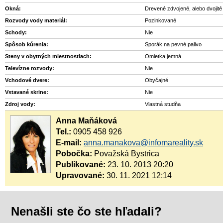
Okná:
Drevené zdvojené, alebo dvojité
Rozvody vody materiál:
Pozinkované
Schody:
Nie
Spôsob kúrenia:
Sporák na pevné palivo
Steny v obytných miestnostiach:
Omietka jemná
Televízne rozvody:
Nie
Vchodové dvere:
Obyčajné
Vstavané skrine:
Nie
Zdroj vody:
Vlastná studňa
Anna Maňáková
Tel.:
0905 458 926
E-mail:
anna.manakova@infomareality.sk
Pobočka:
Považská Bystrica
Publikované:
23. 10. 2013 20:20
Upravované:
30. 11. 2021 12:14
Nenašli ste čo ste hľadali?